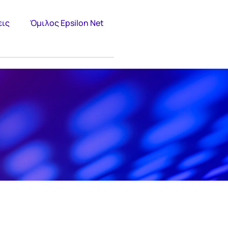
εις
Όμιλος Epsilon Net