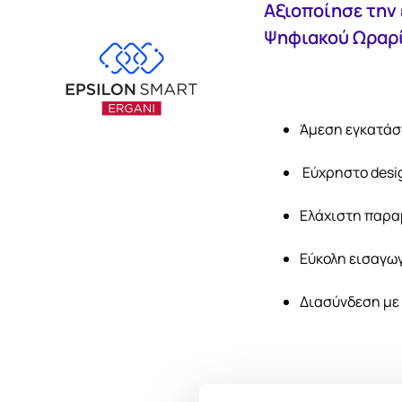
Αξιοποίησε την 
Ψηφιακού Ωραρί
Άμεση εγκατά
Εύχρηστο desig
Ελάχιστη παρ
Εύκολη εισαγω
Διασύνδεση με 